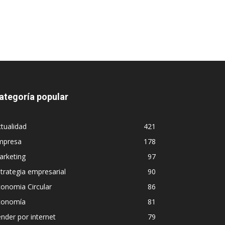
ategoría popular
tualidad
421
mpresa
178
arketing
97
trategia empresarial
90
onomia Circular
86
conomía
81
nder por internet
79