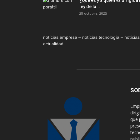
¿Qué es y a quién va dirigida 
ley de la...
28 octubre, 2025
notícias empresa – notícias tecnología – notícias
actualidad
SO
Empr
diri
que 
pres
tecn
publ