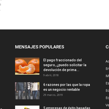
s
.
MENSAJES POPULARES
C
El pago fraccionado del
Ac
seguro, ¿puedo solicitar la
E
devolución de prima...
9 abril, 2018
M
Es
6 razones por las que la ropa
es un negocio rentable
Ec
29 marzo, 2019
E
Ve
5 empresas de éxito basadas