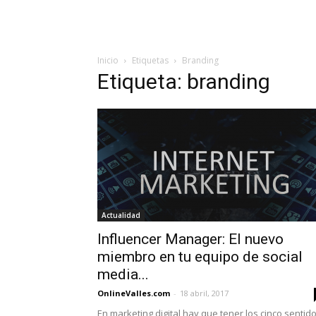
Inicio
Etiquetas
Branding
Etiqueta: branding
Actualidad
Influencer Manager: El nuevo
miembro en tu equipo de social
media...
OnlineValles.com
-
18 abril, 2017
En marketing digital hay que tener los cinco sentid