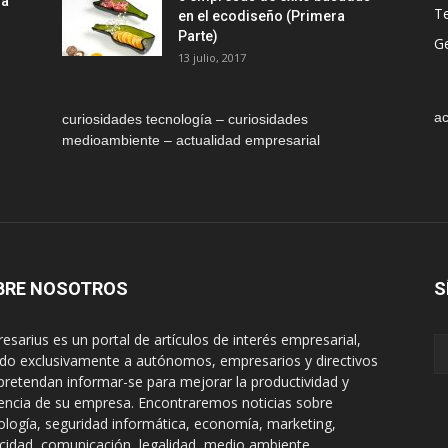
la
T
en el ecodiseño (Primera
Parte)
Ge
13 julio, 2017
ac
curiosidades tecnología – curiosidades
medioambiente – actualidad empresarial
BRE NOSOTROS
S
esarius es un portal de artículos de interés empresarial,
gido exclusivamente a autónomos, empresarios y directivos
pretendan informar-se para mejorar la productividad y
encia de su empresa. Encontraremos noticias sobre
ología, seguridad informática, economía, marketing,
icidad, comunicación, legalidad, medio ambiente,