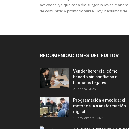
activados, ya que cada día surgen nuevas manera
de comunicar y promocionarse. Hoy, hablamos de..
RECOMENDACIONES DEL EDITOR
Vender herencia: cómo
hacerlo sin conflictos ni
bloqueos legales
23 enero, 2026
Programación a medida: el
motor de la transformación
digital
19 noviembre, 2025