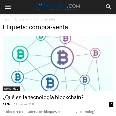
Inicio
Etiquetas
Compra-venta
Etiqueta: compra-venta
Actualidad
¿Qué es la tecnología blockchain?
APEN
-
21 marzo, 2018
0
El blockchain o cadena de bloques es una nueva tecnología que