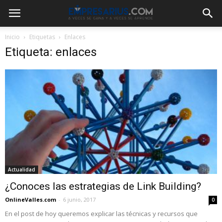
Inicio
Etiquetas
Enlaces
Etiqueta: enlaces
Actualidad
¿Conoces las estrategias de Link Building?
OnlineValles.com
-
6 junio, 2017
0
En el post de hoy queremos explicar las técnicas y recursos que