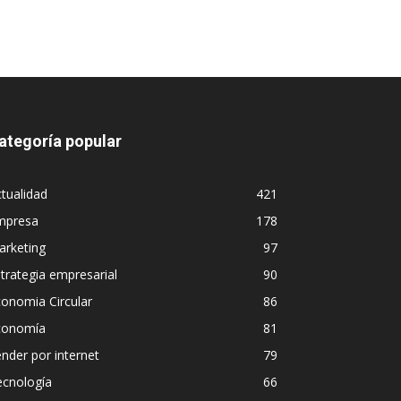
ategoría popular
tualidad
421
mpresa
178
arketing
97
trategia empresarial
90
onomia Circular
86
conomía
81
nder por internet
79
ecnología
66