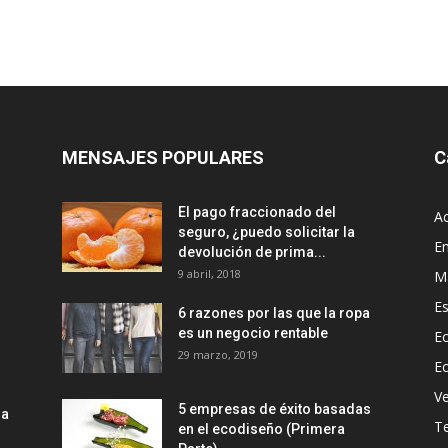
MENSAJES POPULARES
C
El pago fraccionado del
Ac
seguro, ¿puedo solicitar la
E
devolución de prima...
9 abril, 2018
M
Es
6 razones por las que la ropa
es un negocio rentable
Ec
29 marzo, 2019
E
Ve
5 empresas de éxito basadas
la
T
en el ecodiseño (Primera