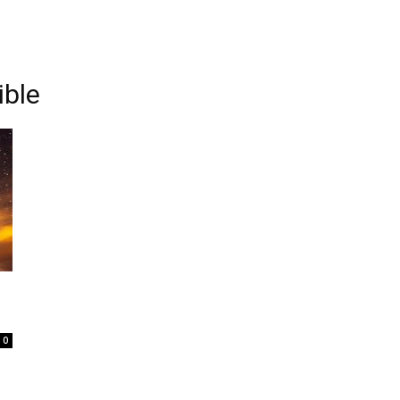
ible
0