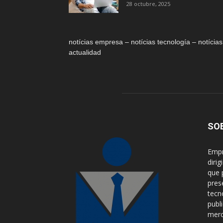
28 octubre, 2025
notícias empresa – notícias tecnología – notícias
actualidad
SO
Empr
diri
que 
pres
tecn
publ
merca