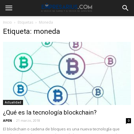
Inicio
Etiquetas
Moneda
Etiqueta: moneda
Actualidad
¿Qué es la tecnología blockchain?
APEN
-
21 marzo, 2018
0
El blockchain o cadena de bloques es una nueva tecnología que