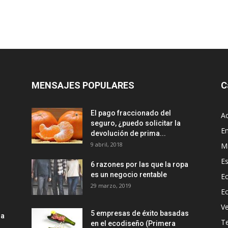
MENSAJES POPULARES
C
El pago fraccionado del
Ac
seguro, ¿puedo solicitar la
E
devolución de prima...
9 abril, 2018
M
Es
6 razones por las que la ropa
es un negocio rentable
Ec
29 marzo, 2019
E
Ve
5 empresas de éxito basadas
la
T
en el ecodiseño (Primera