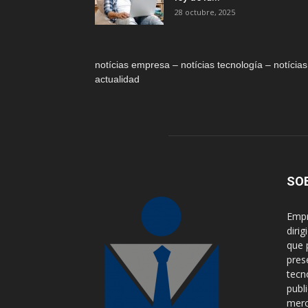
28 octubre, 2025
notícias empresa – notícias tecnología – notícias
actualidad
SO
Empr
diri
que 
pres
tecn
publ
merca