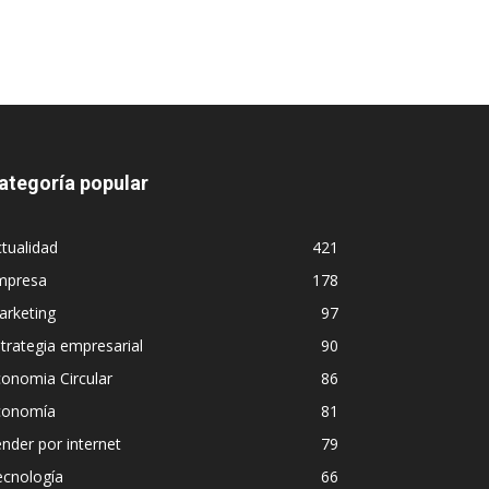
ategoría popular
tualidad
421
mpresa
178
arketing
97
trategia empresarial
90
onomia Circular
86
conomía
81
nder por internet
79
ecnología
66