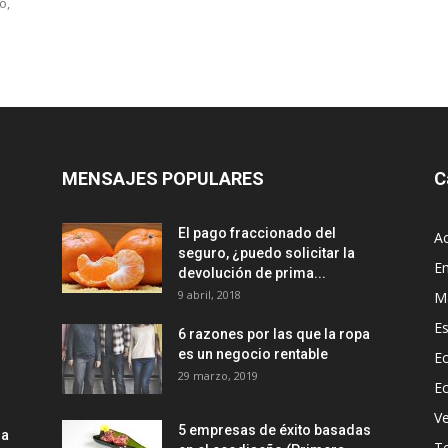
o,
MENSAJES POPULARES
C
El pago fraccionado del
Ac
seguro, ¿puedo solicitar la
E
devolución de prima...
9 abril, 2018
M
Es
6 razones por las que la ropa
es un negocio rentable
Ec
29 marzo, 2019
E
Ve
5 empresas de éxito basadas
la
T