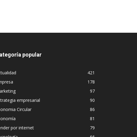
ategoría popular
tualidad
421
mpresa
178
arketing
97
trategia empresarial
90
onomia Circular
86
conomía
81
nder por internet
79
ecnología
66