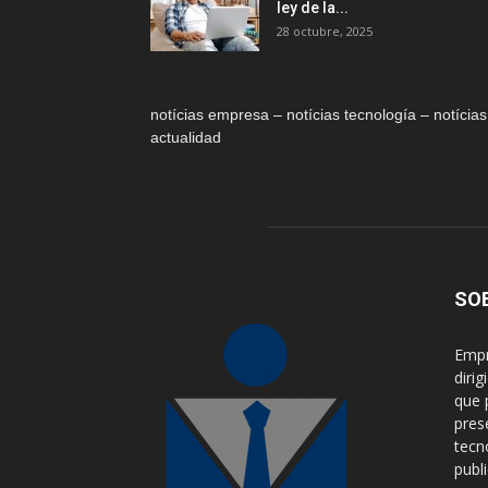
ley de la...
28 octubre, 2025
notícias empresa – notícias tecnología – notícias
actualidad
SO
Empr
diri
que 
pres
tecn
publ