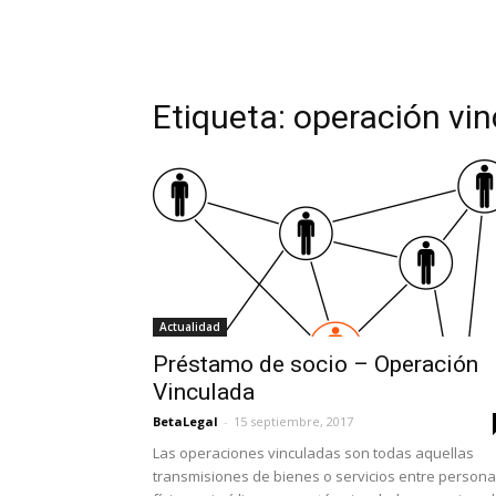
Etiqueta: operación vi
Actualidad
Préstamo de socio – Operación
Vinculada
BetaLegal
-
15 septiembre, 2017
Las operaciones vinculadas son todas aquellas
transmisiones de bienes o servicios entre person