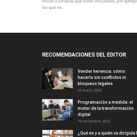
físicas o jurídicas que están vinculadas, por ejempl
las que se...
RECOMENDACIONES DEL EDITOR
Vender herencia: cómo
hacerlo sin conflictos ni
bloqueos legales
23 enero, 2026
Programación a medida: el
motor de la transformación
digital
19 noviembre, 2025
¿Qué es y a quién va dirigida 