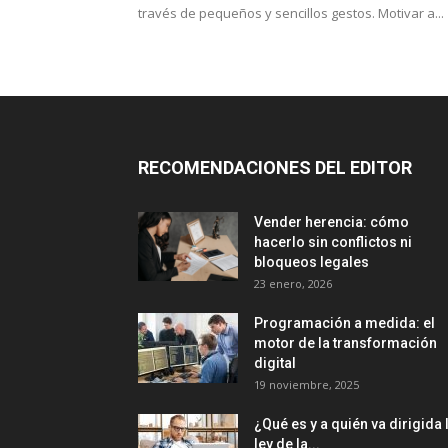
través de pequeños y sencillos gestos. Motivar a...
RECOMENDACIONES DEL EDITOR
Vender herencia: cómo
hacerlo sin conflictos ni
bloqueos legales
23 enero, 2026
Programación a medida: el
motor de la transformación
digital
19 noviembre, 2025
¿Qué es y a quién va dirigida 
ley de la...