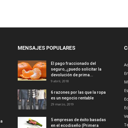
MENSAJES POPULARES
C
El pago fraccionado del
Ac
seguro, ¿puedo solicitar la
E
devolución de prima...
9 abril, 2018
M
Es
6 razones por las que la ropa
es un negocio rentable
Ec
29 marzo, 2019
E
Ve
5 empresas de éxito basadas
la
T
en el ecodiseño (Primera