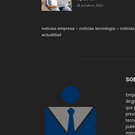
28 octubre, 2025
notícias empresa – notícias tecnología – notícias
actualidad
SO
Empr
diri
que 
pres
tecn
publ
merca