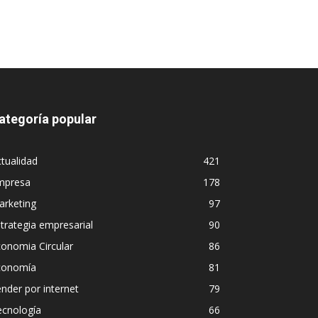
ategoría popular
tualidad
421
mpresa
178
arketing
97
trategia empresarial
90
onomia Circular
86
conomía
81
nder por internet
79
ecnología
66