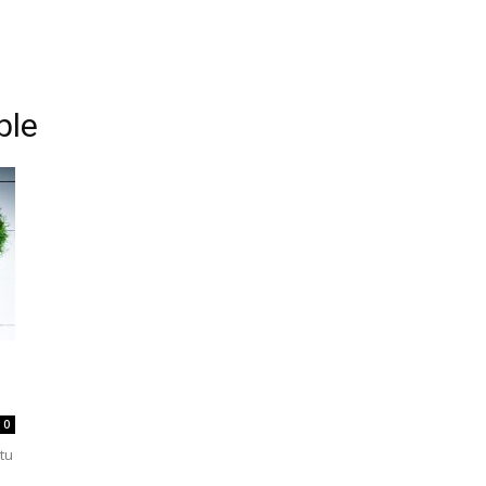
ble
0
tu