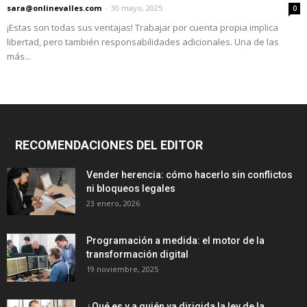
sara@onlinevalles.com
-
30 mayo, 2025
0
¡Estas son todas sus ventajas! Trabajar por cuenta propia implica
libertad, pero también responsabilidades adicionales. Una de las
más...
RECOMENDACIONES DEL EDITOR
Vender herencia: cómo hacerlo sin conflictos
ni bloqueos legales
23 enero, 2026
Programación a medida: el motor de la
transformación digital
19 noviembre, 2025
¿Qué es y a quién va dirigida la ley de la...