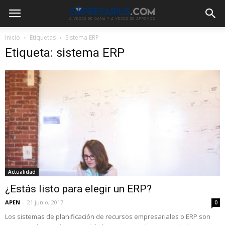
Inicio
Etiquetas
Sistema ERP
Etiqueta: sistema ERP
Actualidad
¿Estás listo para elegir un ERP?
APEN
-
21 junio, 2017
0
Los sistemas de planificación de recursos empresariales o ERP son