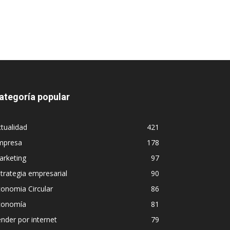
ategoría popular
tualidad
421
mpresa
178
arketing
97
trategia empresarial
90
onomia Circular
86
conomía
81
nder por internet
79