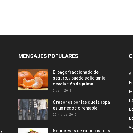
MENSAJES POPULARES
C
El pago fraccionado del
Ac
seguro, ¿puedo solicitar la
E
devolución de prima...
9 abril, 2018
M
Es
6 razones por las que la ropa
es un negocio rentable
Ec
29 marzo, 2019
E
Ve
5 empresas de éxito basadas
la