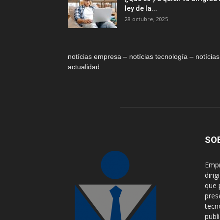
ley de la...
28 octubre, 2025
notícias empresa – notícias tecnología – notícias
actualidad
SO
Empr
diri
que 
pres
tecn
publ