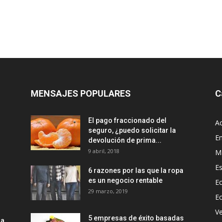
MENSAJES POPULARES
C
El pago fraccionado del
Ac
seguro, ¿puedo solicitar la
E
devolución de prima...
9 abril, 2018
M
Es
6 razones por las que la ropa
es un negocio rentable
Ec
29 marzo, 2019
E
Ve
5 empresas de éxito basadas
la