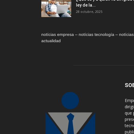
ley de la...
28 octubre, 2025
notícias empresa – notícias tecnología – notícias
actualidad
SO
Empr
diri
que 
pres
tecn
publ