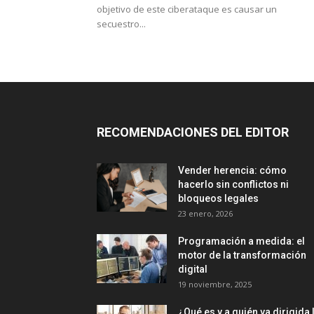
objetivo de este ciberataque es causar un
secuestro...
RECOMENDACIONES DEL EDITOR
Vender herencia: cómo
hacerlo sin conflictos ni
bloqueos legales
23 enero, 2026
Programación a medida: el
motor de la transformación
digital
19 noviembre, 2025
¿Qué es y a quién va dirigida 