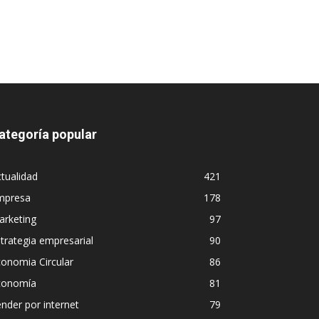
ategoría popular
tualidad
421
mpresa
178
arketing
97
trategia empresarial
90
onomia Circular
86
conomía
81
nder por internet
79