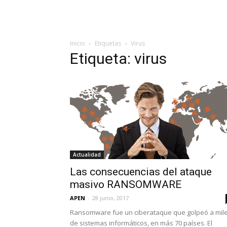
Inicio
Etiquetas
Virus
Etiqueta: virus
Actualidad
Las consecuencias del ataque
masivo RANSOMWARE
APEN
-
28 junio, 2017
Ransomware fue un ciberataque que golpeó a mil
de sistemas informáticos, en más 70 países. El