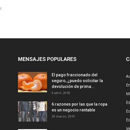
s
MENSAJES POPULARES
C
El pago fraccionado del
Ac
seguro, ¿puedo solicitar la
E
devolución de prima...
9 abril, 2018
M
Es
6 razones por las que la ropa
es un negocio rentable
Ec
29 marzo, 2019
E
Ve