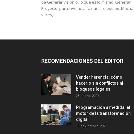
de Generar Visión o, lo que es lo mismo, Generar
Proyecto, para involucrar a nuestro equipo. Mucha
veces,...
RECOMENDACIONES DEL EDITOR
Vender herencia: cómo
hacerlo sin conflictos ni
bloqueos legales
23 enero, 2026
Programación a medida: el
motor de la transformación
digital
19 noviembre, 2025