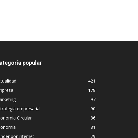
ategoría popular
tualidad
421
mpresa
178
arketing
97
trategia empresarial
90
onomia Circular
86
conomía
81
nder por internet
79