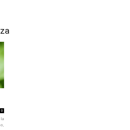
eza
0
 la
so,