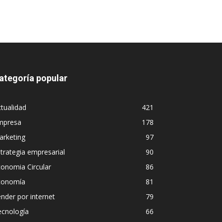
ategoría popular
tualidad
421
mpresa
178
arketing
97
trategia empresarial
90
onomia Circular
86
conomía
81
nder por internet
79
ecnología
66