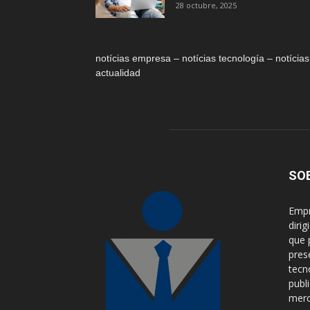
28 octubre, 2025
notícias empresa – notícias tecnología – notícias
actualidad
SO
Empr
diri
que 
pres
tecn
publ
merca