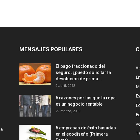
MENSAJES POPULARES
C
El pago fraccionado del
Ac
seguro, ¿puedo solicitar la
E
devolución de prima...
9 abril, 2018
M
Es
6 razones por las que la ropa
es un negocio rentable
Ec
29 marzo, 2019
E
Ve
5 empresas de éxito basadas
la
T
en el ecodiseño (Primera