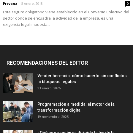
Prevanz
-
8 enero, 2018
0
Este seguro obligatorio viene establecido en el Convenio Colectivo del
sector donde se encuadra la actividad de la empresa, es una
exigencia legal impuesta...
RECOMENDACIONES DEL EDITOR
Vender herencia: cómo hacerlo sin conflictos
ni bloqueos legales
23 enero, 2026
Programación a medida: el motor de la
transformación digital
19 noviembre, 2025
¿Qué es y a quién va dirigida la ley de la...