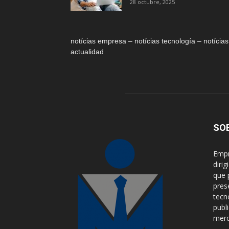
28 octubre, 2025
notícias empresa – notícias tecnología – notícias
actualidad
SO
Empr
diri
que 
pres
tecn
publ
merca