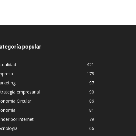
ategoría popular
tualidad
421
mpresa
178
arketing
97
trategia empresarial
90
onomia Circular
86
conomía
81
nder por internet
79
ecnología
66