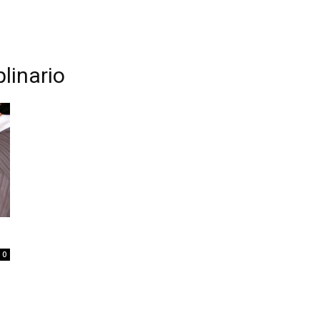
plinario
0