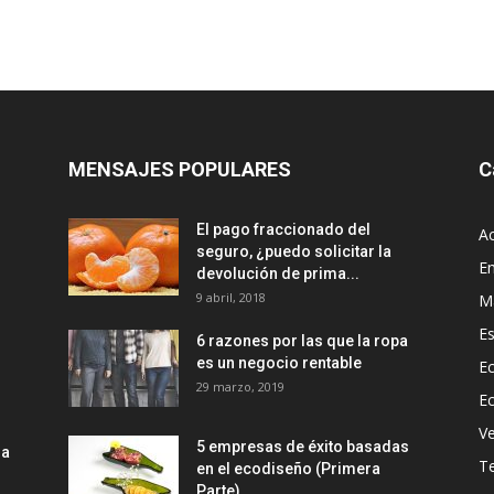
MENSAJES POPULARES
C
El pago fraccionado del
Ac
seguro, ¿puedo solicitar la
E
devolución de prima...
9 abril, 2018
M
Es
6 razones por las que la ropa
es un negocio rentable
Ec
29 marzo, 2019
E
Ve
5 empresas de éxito basadas
la
T
en el ecodiseño (Primera
Parte)