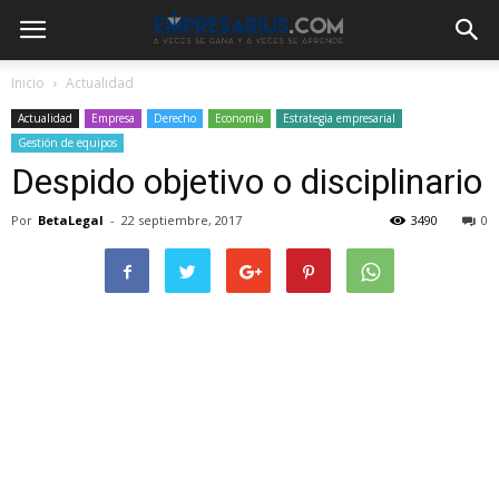
Inicio
Actualidad
Actualidad
Empresa
Derecho
Economía
Estrategia empresarial
Gestión de equipos
Despido objetivo o disciplinario
Por
BetaLegal
-
22 septiembre, 2017
3490
0