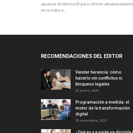
apuesta de Microsoft para ofrecer almacenamient
en la nube a...
RECOMENDACIONES DEL EDITOR
Vender herencia: cómo
hacerlo sin conflictos ni
bloqueos legales
23 enero, 2026
Programación a medida: el
motor de la transformación
digital
19 noviembre, 2025
¿Qué es y a quién va dirigida 