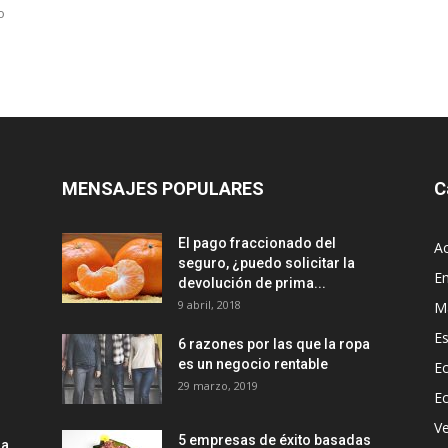
o
MENSAJES POPULARES
C
El pago fraccionado del
Ac
seguro, ¿puedo solicitar la
E
devolución de prima...
9 abril, 2018
M
Es
6 razones por las que la ropa
es un negocio rentable
Ec
29 marzo, 2019
E
Ve
5 empresas de éxito basadas
la