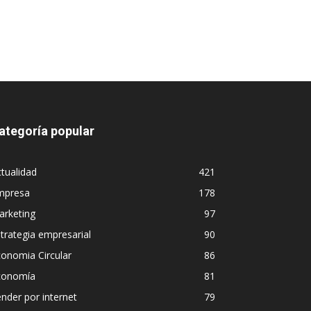
ategoría popular
tualidad
421
mpresa
178
arketing
97
trategia empresarial
90
onomia Circular
86
conomía
81
nder por internet
79