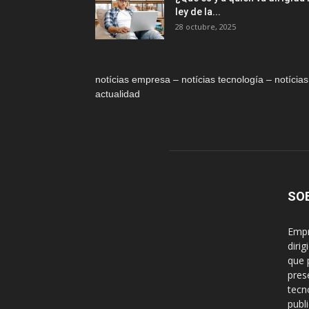
ley de la...
28 octubre, 2025
notícias empresa – notícias tecnología – notícias
actualidad
SO
Empr
diri
que 
pres
tecn
publ