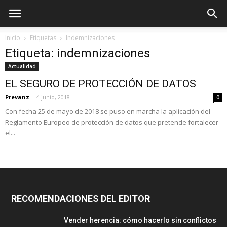
Inicio
Etiquetas
Indemnizaciones
Etiqueta: indemnizaciones
Actualidad
EL SEGURO DE PROTECCIÓN DE DATOS
Prevanz
-
4 junio, 2018
0
Con fecha 25 de mayo de 2018 se puso en marcha la aplicación del
Reglamento Europeo de protección de datos que pretende fortalecer
el...
RECOMENDACIONES DEL EDITOR
Vender herencia: cómo hacerlo sin conflictos