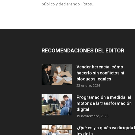
público y declarando ilícitos...
RECOMENDACIONES DEL EDITOR
Vender herencia: cómo
hacerlo sin conflictos ni
bloqueos legales
23 enero, 2026
Programación a medida: el
motor de la transformación
digital
19 noviembre, 2025
¿Qué es y a quién va dirigida 
ley de la...