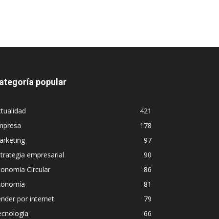
ategoría popular
tualidad
421
mpresa
178
arketing
97
trategia empresarial
90
onomia Circular
86
conomía
81
nder por internet
79
ecnología
66