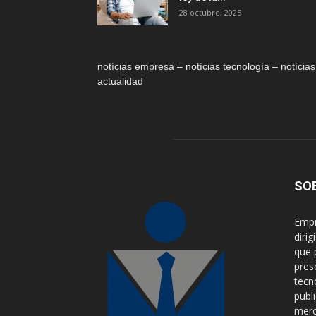
28 octubre, 2025
notícias empresa – notícias tecnología – notícias
actualidad
SO
Empr
diri
que 
pres
tecn
publ
merca