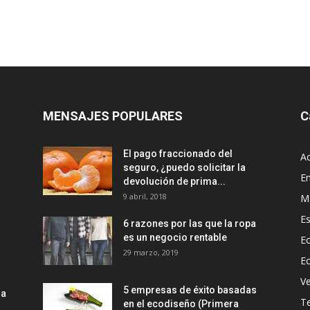
MENSAJES POPULARES
C
El pago fraccionado del
Ac
seguro, ¿puedo solicitar la
E
devolución de prima...
9 abril, 2018
M
Es
6 razones por las que la ropa
es un negocio rentable
Ec
29 marzo, 2019
E
Ve
5 empresas de éxito basadas
la
T
en el ecodiseño (Primera