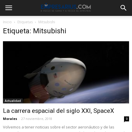
Inicio
Etiquetas
Mitsubishi
Etiqueta: Mitsubishi
Actualidad
La carrera espacial del siglo XXI, SpaceX
Morales
-
27 noviembre, 2018
0
Volvemos a tener noticias sobre el sector aeronáutico y de las