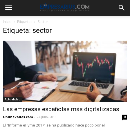
Inicio
Etiquetas
Sector
Etiqueta: sector
Actualidad
Las empresas españolas más digitalizadas
OnlineValles.com
-
24 julio, 2018
0
El “Informe ePyme 2017” se ha publicado hace poco por el