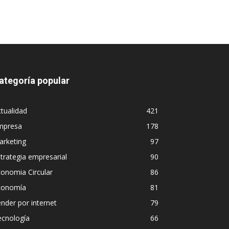
ategoría popular
tualidad
421
mpresa
178
arketing
97
trategia empresarial
90
onomia Circular
86
conomía
81
nder por internet
79
ecnología
66