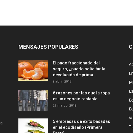
MENSAJES POPULARES
C
El pago fraccionado del
Ac
seguro, ¿puedo solicitar la
E
devolución de prima...
9 abril, 2018
M
Es
6 razones por las que la ropa
es un negocio rentable
Ec
29 marzo, 2019
E
Ve
5 empresas de éxito basadas
la
T
en el ecodiseño (Primera