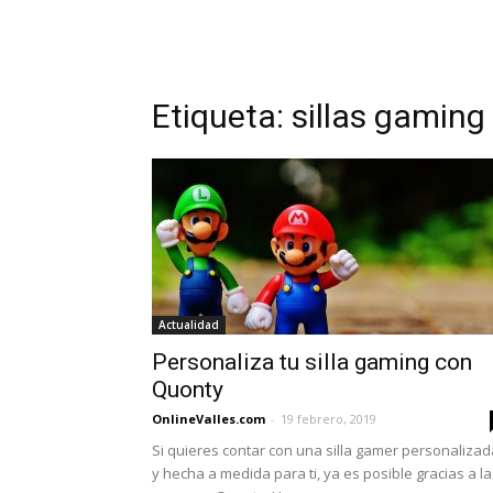
Etiqueta: sillas gaming
Actualidad
Personaliza tu silla gaming con
Quonty
OnlineValles.com
-
19 febrero, 2019
Si quieres contar con una silla gamer personalizad
y hecha a medida para ti, ya es posible gracias a la