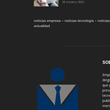
28 octubre, 2025
notícias empresa – notícias tecnología – notícias
actualidad
SO
Empr
diri
que 
pres
tecn
publ
merca