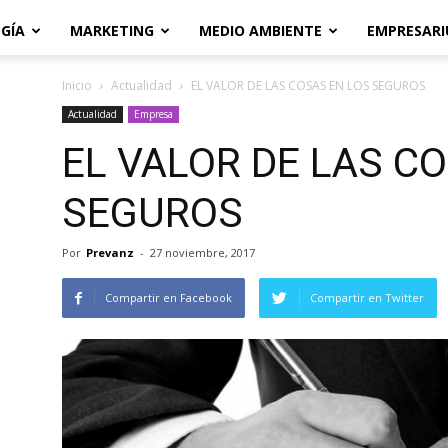
GÍA
MARKETING
MEDIO AMBIENTE
EMPRESARI
Inicio
Actualidad
EL VALOR DE LAS COSAS EN LOS SEGUROS
Actualidad
Empresa
EL VALOR DE LAS C
SEGUROS
Por
Prevanz
-
27 noviembre, 2017
Compartir en Facebook
Compartir en Twitter