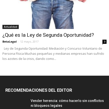
Actualidad
¿Qué es la Ley de Segunda Oportunidad?
BetaLegal
-
12 mayo, 2017
0
Ley de Segunda Oportunidad: Mediación y Concurso Voluntario de
Persona Física Muchas pequeñas y medianas empresas han sufrido
los azotes de la crisis, dando como...
RECOMENDACIONES DEL EDITOR
Vender herencia: cómo hacerlo sin conflictos
ni bloqueos legales