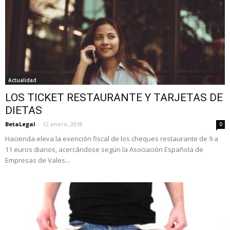
Actualidad
LOS TICKET RESTAURANTE Y TARJETAS DE
DIETAS
BetaLegal
-
12 enero, 2018
0
Hacienda eleva la exención fiscal de los cheques restaurante de 9 a
11 euros diarios, acercándose según la Asociación Española de
Empresas de Vales...