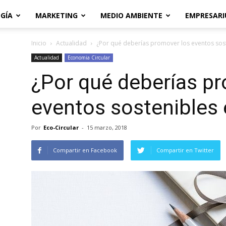
GÍA
MARKETING
MEDIO AMBIENTE
EMPRESARI
Inicio
Actualidad
¿Por qué deberías promover los eventos sos
Actualidad
Economia Circular
¿Por qué deberías p
eventos sostenibles
Por
Eco-Circular
-
15 marzo, 2018
Compartir en Facebook
Compartir en Twitter