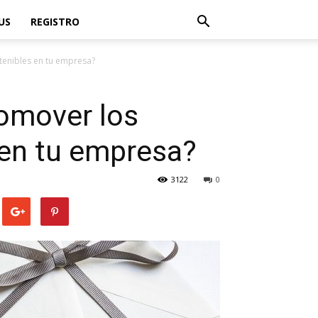
US
REGISTRO
tenibles en tu empresa?
romover los
 en tu empresa?
3122
0