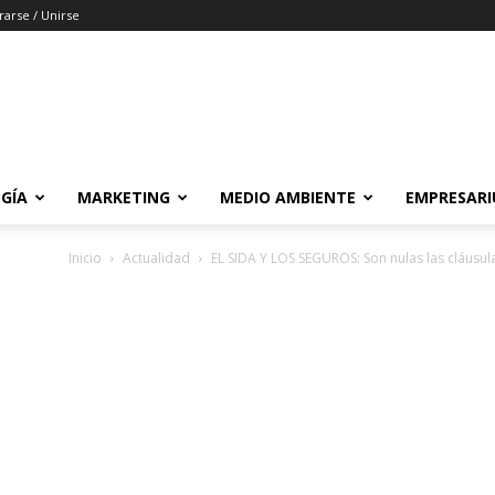
rarse / Unirse
GÍA
MARKETING
MEDIO AMBIENTE
EMPRESARI
Inicio
Actualidad
EL SIDA Y LOS SEGUROS: Son nulas las cláusula