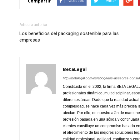
Compartir
Facebook
Twitter
Artículo anterior
Los beneficios del packaging sostenible para las
empresas
BetaLegal
http://betalegal.com/es/abogados-asesores-consul
Constituida en el 2002, la firma BETA LEGA
profesionales dinámico, multidisciplinar, esp
diferentes áreas. Dado que la realidad actu
complejidad, se hace cada vez más precisa la
afectan. Por ello, en nuestro afán de manten
profesión basada en una sólida y continuada 
clientes constituye un compromiso basado en
el ofrecimiento de las mejores soluciones leg
calidad profesional, agilidad, confianza y cord