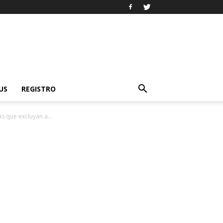
US
REGISTRO
s que excluyan a...