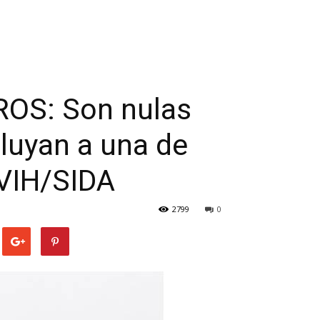
ROS: Son nulas
cluyan a una de
 VIH/SIDA
2799
0