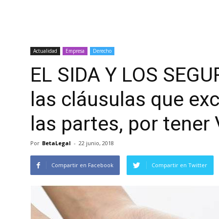
Actualidad
Empresa
Derecho
EL SIDA Y LOS SEGU
las cláusulas que ex
las partes, por tener
Por
BetaLegal
-
22 junio, 2018
Compartir en Facebook
Compartir en Twitter