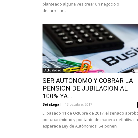
planteado alguna vez crear un negocio o
desarrollar...
Actualidad
SER AUTONOMO Y COBRAR LA
PENSION DE JUBILACION AL
100% YA...
BetaLegal
-
13 octubre, 2017
El pasado 11 de Octubre de 2017, el senado aprob
por unanimidad y por tanto de manera definitiva la
esperada Ley de Autónomos. Se ponen...