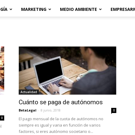
GÍA
MARKETING
MEDIO AMBIENTE
EMPRESARI
Actualidad
Cuánto se paga de autónomos
BetaLegal
-
8 junio, 2018
0
0
El pago mensual de la cuota de autónomos no
siempre es igual y varia en función de varios
l
factores, si eres autónomo societario o...