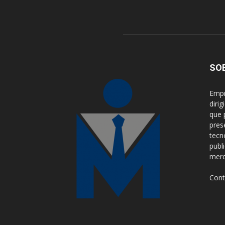
SO
Empr
diri
que 
pres
tecn
publ
merca
Cont