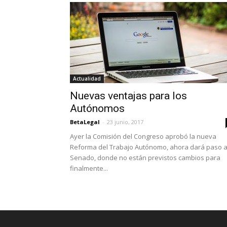
Actualidad
Nuevas ventajas para los
Autónomos
BetaLegal
-
23 junio, 2017
Ayer la Comisión del Congreso aprobó la nueva
Reforma del Trabajo Autónomo, ahora dará paso a
Senado, donde no están previstos cambios para
finalmente...