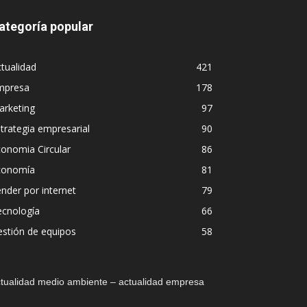
ategoría popular
tualidad
421
mpresa
178
arketing
97
trategia empresarial
90
onomia Circular
86
conomía
81
nder por internet
79
ecnología
66
stión de equipos
58
tualidad medio ambiente – actualidad empresa