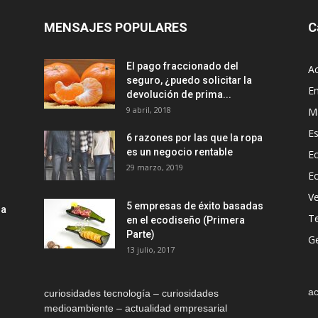
MENSAJES POPULARES
C
El pago fraccionado del
Ac
seguro, ¿puedo solicitar la
E
devolución de prima...
9 abril, 2018
M
Es
6 razones por las que la ropa
es un negocio rentable
Ec
29 marzo, 2019
E
Ve
5 empresas de éxito basadas
la
T
en el ecodiseño (Primera
Parte)
Ge
13 julio, 2017
ac
curiosidades tecnología – curiosidades
medioambiente – actualidad empresarial