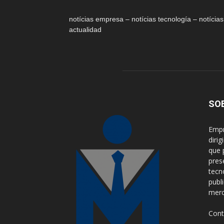
notícias empresa – notícias tecnología – notícias
actualidad
SO
Empr
diri
que 
pres
tecn
publ
merca
Cont