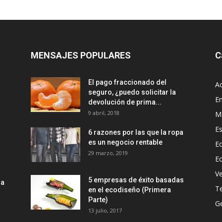
MENSAJES POPULARES
C
El pago fraccionado del
Ac
seguro, ¿puedo solicitar la
E
devolución de prima...
9 abril, 2018
M
Es
6 razones por las que la ropa
es un negocio rentable
Ec
29 marzo, 2019
E
Ve
5 empresas de éxito basadas
la
T
en el ecodiseño (Primera
Parte)
Ge
13 julio, 2017