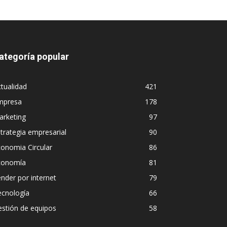
ategoría popular
tualidad
421
mpresa
178
arketing
97
trategia empresarial
90
onomia Circular
86
conomía
81
nder por internet
79
ecnología
66
stión de equipos
58