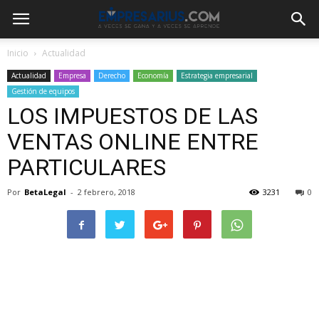
Inicio
Actualidad
Actualidad
Empresa
Derecho
Economía
Estrategia empresarial
Gestión de equipos
LOS IMPUESTOS DE LAS
VENTAS ONLINE ENTRE
PARTICULARES
Por
BetaLegal
-
2 febrero, 2018
3231
0