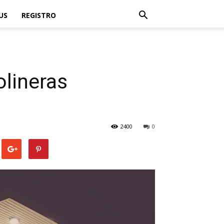
US
REGISTRO
lineras
2400
0