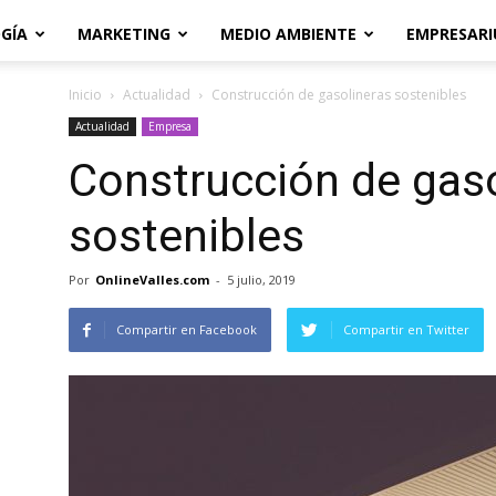
GÍA
MARKETING
MEDIO AMBIENTE
EMPRESARI
Inicio
Actualidad
Construcción de gasolineras sostenibles
Actualidad
Empresa
Construcción de gaso
sostenibles
Por
OnlineValles.com
-
5 julio, 2019
Compartir en Facebook
Compartir en Twitter