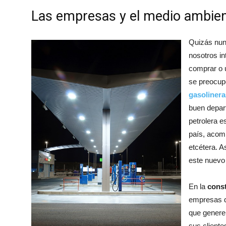
Las empresas y el medio ambie
Quizás nun
nosotros i
comprar o u
se preocupe
gasolinera
buen depar
petrolera 
país, acomp
etcétera. A
este nuevo
En la
const
empresas qu
que genere
sus cliente