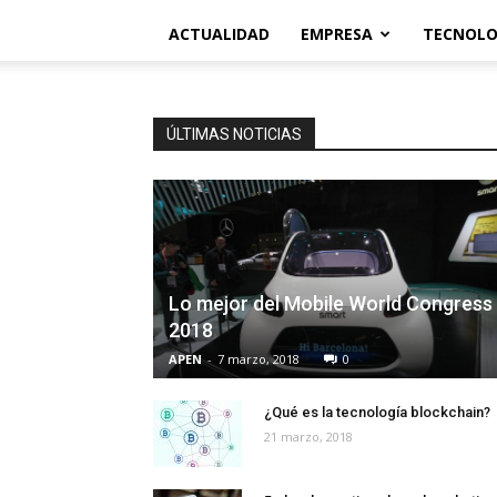
ACTUALIDAD
EMPRESA
TECNOLO
ÚLTIMAS NOTICIAS
Lo mejor del Mobile World Congress
2018
APEN
-
7 marzo, 2018
0
¿Qué es la tecnología blockchain?
21 marzo, 2018