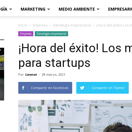
GÍA
MARKETING
MEDIO AMBIENTE
EMPRESARI
Inicio
Empresa
Estrategia empresarial
¡Hora del éxito! Los
Empresa
Estrategia empresarial
¡Hora del éxito! Los
para startups
Por
Leonor
-
28 marzo, 2021
Compartir en Facebook
Compartir en Twitter