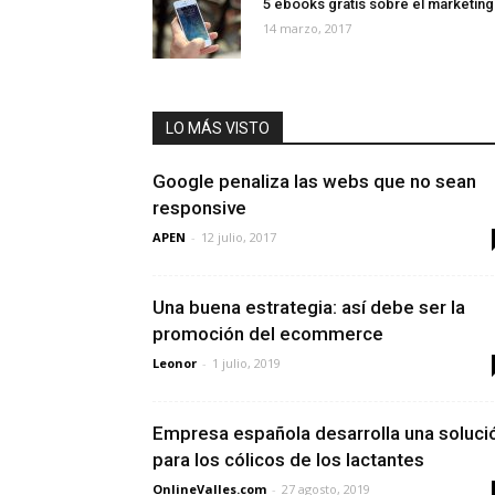
5 ebooks gratis sobre el marketing
14 marzo, 2017
LO MÁS VISTO
Google penaliza las webs que no sean
responsive
APEN
-
12 julio, 2017
Una buena estrategia: así debe ser la
promoción del ecommerce
Leonor
-
1 julio, 2019
Empresa española desarrolla una soluci
para los cólicos de los lactantes
OnlineValles.com
-
27 agosto, 2019