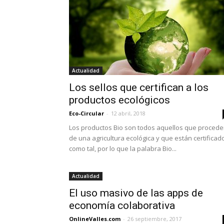
Actualidad
Los sellos que certifican a los
productos ecológicos
Eco-Circular
-
12 abril, 2018
Los productos Bio son todos aquellos que proced
de una agricultura ecológica y que están certificad
como tal, por lo que la palabra Bio...
Actualidad
El uso masivo de las apps de
economía colaborativa
OnlineValles.com
-
26 septiembre, 2017