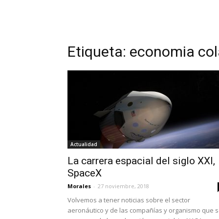
Etiqueta: economia col
Actualidad
La carrera espacial del siglo XXI,
SpaceX
Morales
-
27 noviembre, 2018
Volvemos a tener noticias sobre el sector
aeronáutico y de las compañías y organismo que 