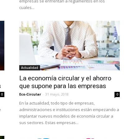
empresas se enfrentan a reglamentos en los
cuales...
Actualidad
La economía circular y el ahorro
s
que supone para las empresas
Eco-Circular
-
31 mayo, 2018
0
0
En la actualidad, todo tipo de empresas,
e
administraciones e instituciones están empezando a
implantar nuevos modelos de economía circular a
sus sectores. Estas empresas...