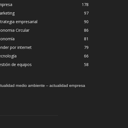
mpresa
178
arketing
97
trategia empresarial
90
onomia Circular
86
conomía
81
nder por internet
79
ecnología
66
stión de equipos
58
tualidad medio ambiente – actualidad empresa