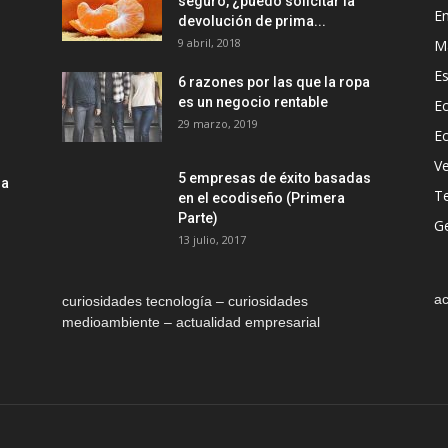
seguro, ¿puedo solicitar la
E
devolución de prima...
9 abril, 2018
M
Es
6 razones por las que la ropa
es un negocio rentable
Ec
29 marzo, 2019
E
Ve
5 empresas de éxito basadas
la
T
en el ecodiseño (Primera
Parte)
Ge
13 julio, 2017
ac
curiosidades tecnología – curiosidades
medioambiente – actualidad empresarial