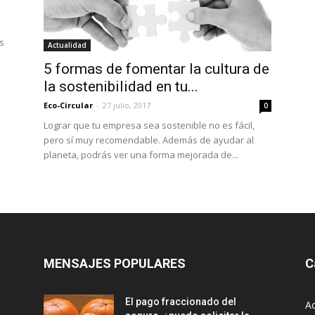
s
Actualidad
5 formas de fomentar la cultura de
la sostenibilidad en tu...
Eco-Circular
-
27 julio, 2017
0
Lograr que tu empresa sea sostenible no es fácil,
pero sí muy recomendable. Además de ayudar al
planeta, podrás ver una forma mejorada de...
MENSAJES POPULARES
C
El pago fraccionado del
Ac