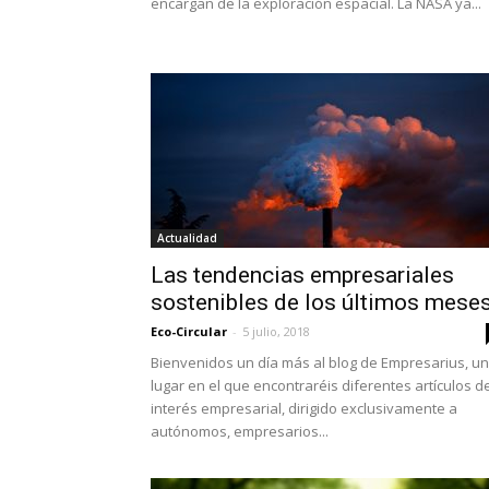
encargan de la exploración espacial. La NASA ya...
Actualidad
Las tendencias empresariales
sostenibles de los últimos mese
Eco-Circular
-
5 julio, 2018
Bienvenidos un día más al blog de Empresarius, un
lugar en el que encontraréis diferentes artículos d
interés empresarial, dirigido exclusivamente a
autónomos, empresarios...