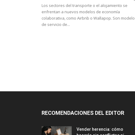
Los sectores del transporte o el alojamiento se
enfrentan a nuevos modelos de economía
colaborativa, como Airbnb o Wallapop. Son modelo
de servicio de...
RECOMENDACIONES DEL EDITOR
Vender herencia: cómo