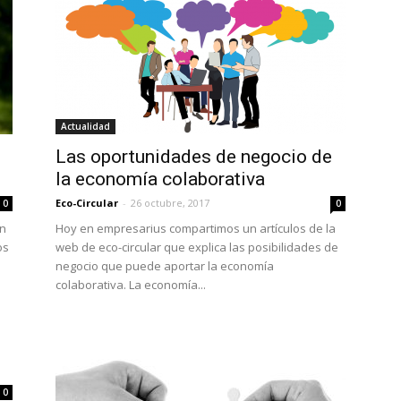
Actualidad
Las oportunidades de negocio de
la economía colaborativa
Eco-Circular
-
26 octubre, 2017
0
0
en
Hoy en empresarius compartimos un artículos de la
os
web de eco-circular que explica las posibilidades de
negocio que puede aportar la economía
colaborativa. La economía...
0