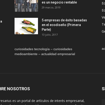
es un negocio rentable
Ec
29 marzo, 2019
E
Ve
5 empresas de éxito basadas
la
T
en el ecodiseño (Primera
Parte)
Ge
13 julio, 2017
ac
curiosidades tecnología – curiosidades
medioambiente – actualidad empresarial
BRE NOSOTROS
S
esarius es un portal de artículos de interés empresarial,