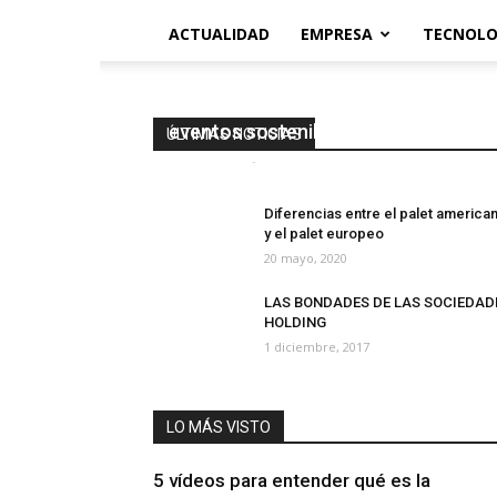
ACTUALIDAD
EMPRESA
TECNOLO
¿Por qué deberías promover los
eventos sostenibles en tu empresa?
ÚLTIMAS NOTICIAS
Eco-Circular
-
15 marzo, 2018
0
Diferencias entre el palet america
y el palet europeo
20 mayo, 2020
LAS BONDADES DE LAS SOCIEDAD
HOLDING
1 diciembre, 2017
LO MÁS VISTO
5 vídeos para entender qué es la