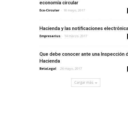
economía circular
Eco-Circular
-
18 mayo, 2017
Hacienda y las notificaciones electrónic
Empresarius
-
14 marzo, 2017
Que debe conocer ante una Inspección 
Hacienda
BetaLegal
-
26 mayo, 2017
Cargar más