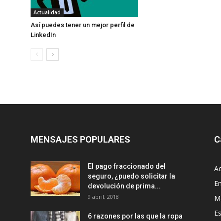
Actualidad
Así puedes tener un mejor perfil de
LinkedIn
MENSAJES POPULARES
C
El pago fraccionado del
Ac
seguro, ¿puedo solicitar la
E
devolución de prima...
9 abril, 2018
M
Es
6 razones por las que la ropa