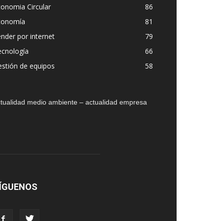
onomia Circular
86
conomía
81
nder por internet
79
ecnología
66
stión de equipos
58
tualidad medio ambiente – actualidad empresa
ÍGUENOS