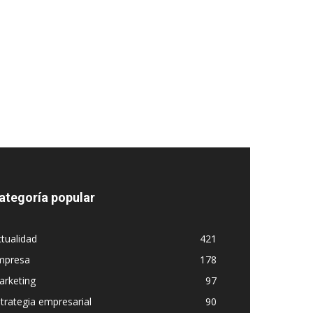
ategoría popular
tualidad
421
mpresa
178
arketing
97
trategia empresarial
90