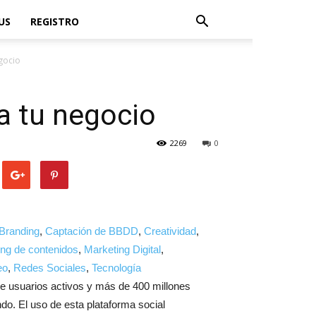
US
REGISTRO
egocio
ra tu negocio
2269
0
Branding
,
Captación de BBDD
,
Creatividad
,
ng de contenidos
,
Marketing Digital
,
eo
,
Redes Sociales
,
Tecnología
e usuarios activos y más de 400 millones
do. El uso de esta plataforma social