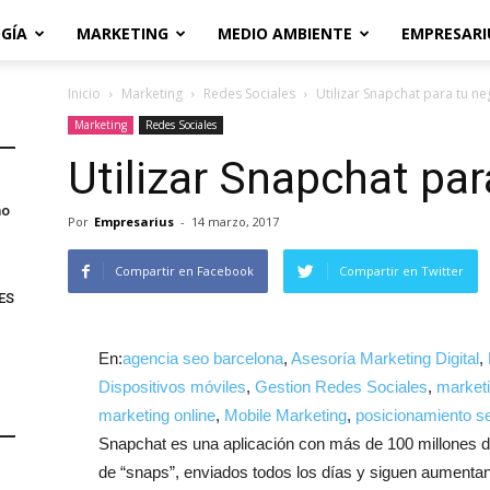
GÍA
MARKETING
MEDIO AMBIENTE
EMPRESARI
Inicio
Marketing
Redes Sociales
Utilizar Snapchat para tu n
Marketing
Redes Sociales
Utilizar Snapchat pa
no
Por
Empresarius
-
14 marzo, 2017
Compartir en Facebook
Compartir en Twitter
ES
En:
agencia seo barcelona
,
Asesoría Marketing Digital
,
Dispositivos móviles
,
Gestion Redes Sociales
,
marketi
marketing online
,
Mobile Marketing
,
posicionamiento s
Snapchat es una aplicación con más de 100 millones d
de “snaps”, enviados todos los días y siguen aumentan