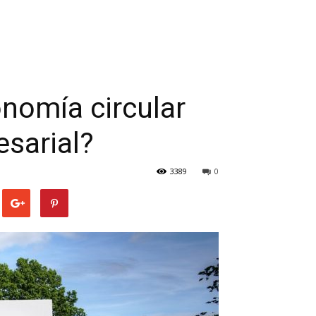
nomía circular
sarial?
3389
0