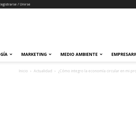
Registrarse / Unirse
GÍA
MARKETING
MEDIO AMBIENTE
EMPRESARI
Inicio
Actualidad
¿Cómo integro la economía circular en mi pr