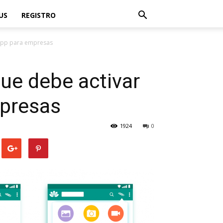
US
REGISTRO
sapp para empresas
que debe activar
mpresas
1924
0