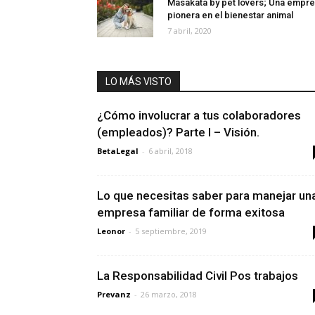
Masakata by pet lovers; Una empr
pionera en el bienestar animal
7 abril, 2020
LO MÁS VISTO
¿Cómo involucrar a tus colaboradores
(empleados)? Parte I – Visión.
BetaLegal
-
6 abril, 2018
Lo que necesitas saber para manejar un
empresa familiar de forma exitosa
Leonor
-
5 septiembre, 2019
La Responsabilidad Civil Pos trabajos
Prevanz
-
26 marzo, 2018