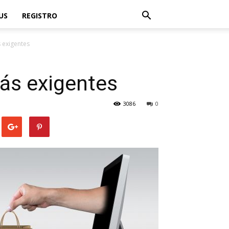
US
REGISTRO
 exigentes
ás exigentes
3086
0