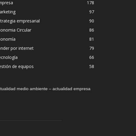
mpresa
178
arketing
97
trategia empresarial
90
onomia Circular
86
conomía
81
nder por internet
79
ecnología
66
stión de equipos
58
tualidad medio ambiente – actualidad empresa