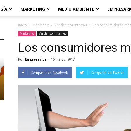
GÍA
MARKETING
MEDIO AMBIENTE
EMPRESARI
Inicio
Marketing
Vender por internet
Los consumidores más
Marketing
Vender por internet
Los consumidores m
Por
Empresarius
-
15 marzo, 2017
Compartir en Facebook
Compartir en Twitter