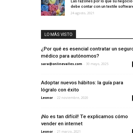
Las razones por lo que su negocio
debe contar con un textile softwar
24 agosto, 2021
LO MÁS VISTO
¿Por qué es esencial contratar un segur
médico para autónomos?
sara@onlinevalles.com
-
30 mayo, 2025
Adoptar nuevos hábitos: la guía para
lógralo con éxito
Leonor
-
22 noviembre, 2020
¡No es tan difícil! Te explicamos cómo
vender en internet
Leonor
-
21 marzo, 2021