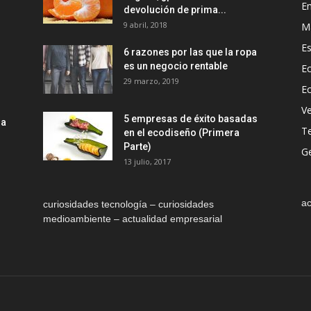
E
devolución de prima...
9 abril, 2018
M
Es
6 razones por las que la ropa
es un negocio rentable
Ec
29 marzo, 2019
E
Ve
5 empresas de éxito basadas
la
T
en el ecodiseño (Primera
Parte)
Ge
13 julio, 2017
ac
curiosidades tecnología – curiosidades
medioambiente – actualidad empresarial