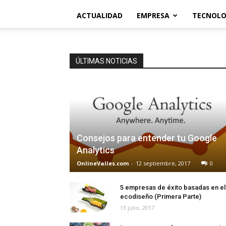
ACTUALIDAD
EMPRESA
TECNOLO
ÚLTIMAS NOTICIAS
Consejos para entender tu Google
Analytics
OnlineValles.com
-
12 septiembre, 2017
0
5 empresas de éxito basadas en el
ecodiseño (Primera Parte)
13 julio, 2017