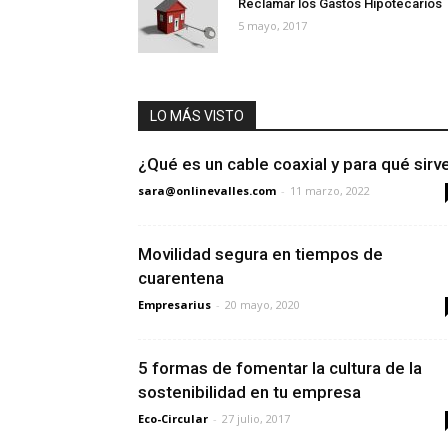
Reclamar los Gastos Hipotecarios
5 mayo, 2017
LO MÁS VISTO
¿Qué es un cable coaxial y para qué sirv
sara@onlinevalles.com
-
11 marzo, 2022
Movilidad segura en tiempos de
cuarentena
Empresarius
-
20 mayo, 2020
5 formas de fomentar la cultura de la
sostenibilidad en tu empresa
Eco-Circular
-
27 julio, 2017