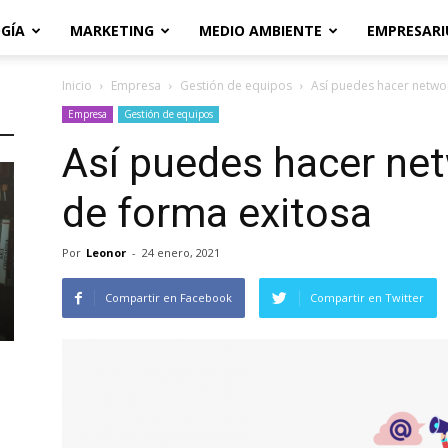
GÍA
MARKETING
MEDIO AMBIENTE
EMPRESARI
Inicio
Empresa
Gestión de equipos
Así puedes hacer networ
Empresa
Gestión de equipos
Así puedes hacer net
de forma exitosa
Por
Leonor
-
24 enero, 2021
Compartir en Facebook
Compartir en Twitter