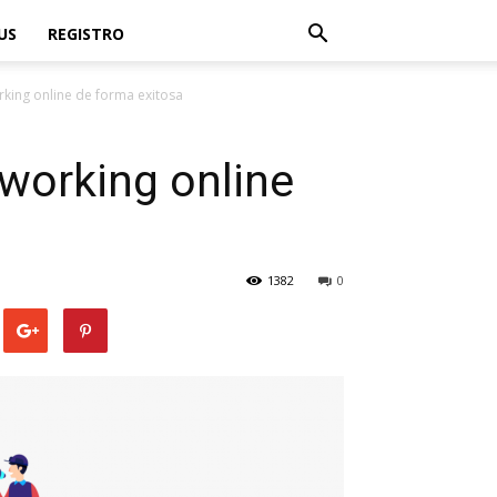
US
REGISTRO
king online de forma exitosa
working online
1382
0