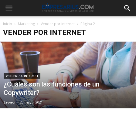
Inicio
Marketing
Vender por internet
Página 2
VENDER POR INTERNET
VENDER POR INTERNET
¿Cuáles son las funciones de un
Copywriter?
Leonor
-
23 mayo, 2021