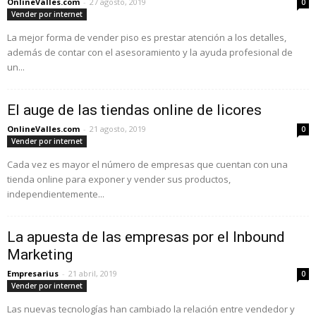
OnlineValles.com
-
27 agosto, 2019
0
Vender por internet
La mejor forma de vender piso es prestar atención a los detalles,
además de contar con el asesoramiento y la ayuda profesional de
un...
El auge de las tiendas online de licores
OnlineValles.com
-
21 agosto, 2019
0
Vender por internet
Cada vez es mayor el número de empresas que cuentan con una
tienda online para exponer y vender sus productos,
independientemente...
La apuesta de las empresas por el Inbound
Marketing
Empresarius
-
21 abril, 2019
0
Vender por internet
Las nuevas tecnologías han cambiado la relación entre vendedor y