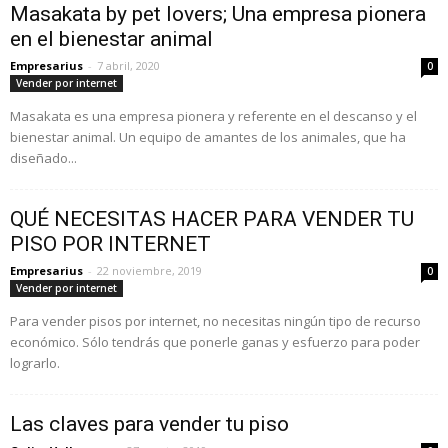
Masakata by pet lovers; Una empresa pionera
en el bienestar animal
Empresarius
-
7 abril, 2020
0
Vender por internet
Masakata es una empresa pionera y referente en el descanso y el
bienestar animal. Un equipo de amantes de los animales, que ha
diseñado...
QUÉ NECESITAS HACER PARA VENDER TU
PISO POR INTERNET
Empresarius
-
22 noviembre, 2019
0
Vender por internet
Para vender pisos por internet, no necesitas ningún tipo de recurso
económico. Sólo tendrás que ponerle ganas y esfuerzo para poder
lograrlo.
Las claves para vender tu piso