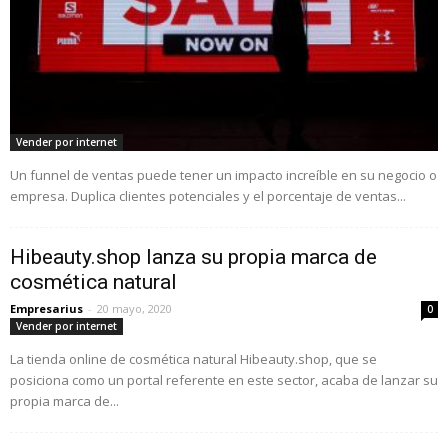
Vender por internet
Un funnel de ventas puede tener un impacto increíble en su negocio o
empresa. Duplica clientes potenciales y el porcentaje de ventas...
Hibeauty.shop lanza su propia marca de
cosmética natural
Empresarius
-
20 mayo, 2020
0
Vender por internet
La tienda online de cosmética natural Hibeauty.shop, que se
posiciona como un portal referente en este sector, acaba de lanzar su
propia marca de...